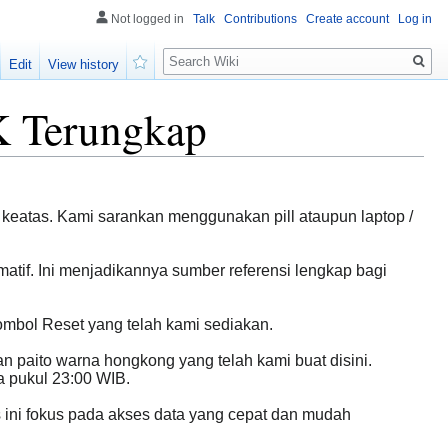
Not logged in
Talk
Contributions
Create account
Log in
Search
Edit
View history
Watch
K Terungkap
x keatas. Kami sarankan menggunakan pill ataupun laptop /
rmatif. Ini menjadikannya sumber referensi lengkap bagi
 tombol Reset yang telah kami sediakan.
n paito warna hongkong yang telah kami buat disini.
a pukul 23:00 WIB.
us ini fokus pada akses data yang cepat dan mudah